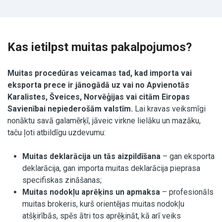
Kas ietilpst muitas pakalpojumos?
Muitas procedūras veicamas tad, kad importa vai
eksporta prece ir jānogādā uz vai no Apvienotās
Karalistes, Šveices, Norvēģijas vai citām Eiropas
Savienībai nepiederošām valstīm.
Lai kravas veiksmīgi
nonāktu savā galamērķī, jāveic virkne lielāku un mazāku,
taču ļoti atbildīgu uzdevumu:
Muitas deklarācija un tās aizpildīšana
– gan eksporta
deklarācija, gan importa muitas deklarācija pieprasa
specifiskas zināšanas;
Muitas nodokļu aprēķins un apmaksa
– profesionāls
muitas brokeris, kurš orientējas muitas nodokļu
atšķirībās, spēs ātri tos aprēķināt, kā arī veiks