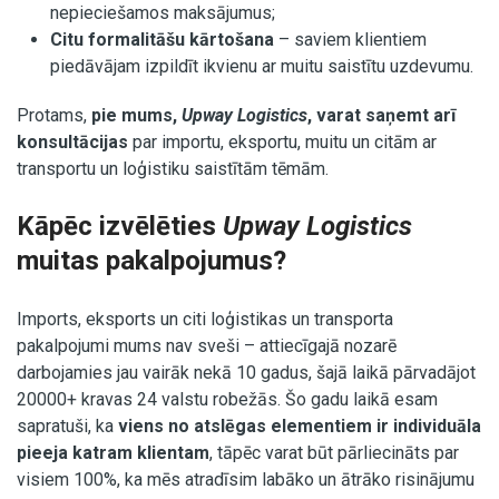
nepieciešamos maksājumus;
Citu formalitāšu kārtošana
– saviem klientiem
piedāvājam izpildīt ikvienu ar muitu saistītu uzdevumu.
Protams,
pie mums,
Upway Logistics
, varat saņemt arī
konsultācijas
par importu, eksportu, muitu un citām ar
transportu un loģistiku saistītām tēmām.
Kāpēc izvēlēties
Upway Logistics
muitas pakalpojumus?
Imports, eksports un citi loģistikas un transporta
pakalpojumi mums nav sveši – attiecīgajā nozarē
darbojamies jau vairāk nekā 10 gadus, šajā laikā pārvadājot
20000+ kravas 24 valstu robežās. Šo gadu laikā esam
sapratuši, ka
viens no atslēgas elementiem ir individuāla
pieeja katram klientam
, tāpēc varat būt pārliecināts par
visiem 100%, ka mēs atradīsim labāko un ātrāko risinājumu