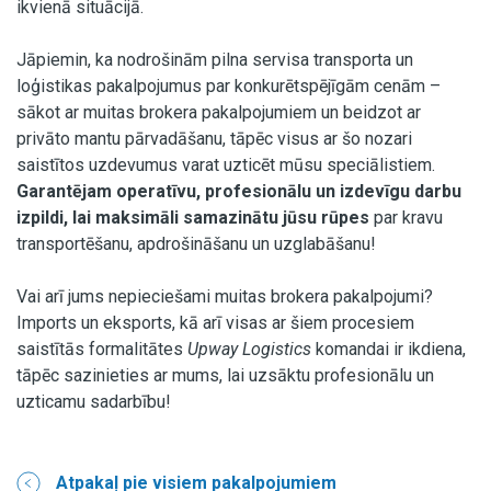
ikvienā situācijā.
Jāpiemin, ka nodrošinām pilna servisa transporta un
loģistikas pakalpojumus par konkurētspējīgām cenām –
sākot ar muitas brokera pakalpojumiem un beidzot ar
privāto mantu pārvadāšanu, tāpēc visus ar šo nozari
saistītos uzdevumus varat uzticēt mūsu speciālistiem.
Garantējam operatīvu, profesionālu un izdevīgu darbu
izpildi, lai maksimāli samazinātu jūsu rūpes
par kravu
transportēšanu, apdrošināšanu un uzglabāšanu!
Vai arī jums nepieciešami muitas brokera pakalpojumi?
Imports un eksports, kā arī visas ar šiem procesiem
saistītās formalitātes
Upway Logistics
komandai ir ikdiena,
tāpēc sazinieties ar mums, lai uzsāktu profesionālu un
uzticamu sadarbību!
Atpakaļ pie visiem pakalpojumiem