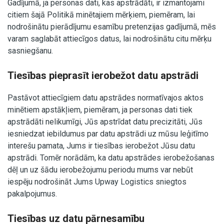
Gadījumā, ja personas dati, kas apstrādāti, ir izmantojami
citiem šajā Politikā minētajiem mērķiem, piemēram, lai
nodrošinātu pierādījumu esamību pretenzijas gadījumā, mēs
varam saglabāt attiecīgos datus, lai nodrošinātu citu mērķu
sasniegšanu.
Tiesības pieprasīt ierobežot datu apstrādi
Pastāvot attiecīgiem datu apstrādes normatīvajos aktos
minētiem apstākļiem, piemēram, ja personas dati tiek
apstrādāti nelikumīgi, Jūs apstrīdat datu precizitāti, Jūs
iesniedzat iebildumus par datu apstrādi uz mūsu leģitīmo
interešu pamata, Jums ir tiesības ierobežot Jūsu datu
apstrādi. Tomēr norādām, ka datu apstrādes ierobežošanas
dēļ un uz šādu ierobežojumu periodu mums var nebūt
iespēju nodrošināt Jums Upway Logistics sniegtos
pakalpojumus.
Tiesības uz datu pārnesamību