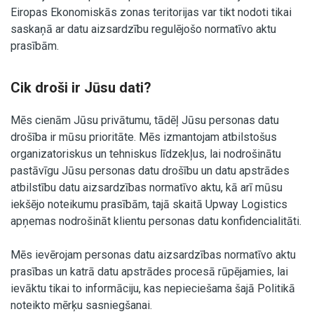
Eiropas Ekonomiskās zonas teritorijas var tikt nodoti tikai
saskaņā ar datu aizsardzību regulējošo normatīvo aktu
prasībām.
Cik droši ir Jūsu dati?
Mēs cienām Jūsu privātumu, tādēļ Jūsu personas datu
drošība ir mūsu prioritāte. Mēs izmantojam atbilstošus
organizatoriskus un tehniskus līdzekļus, lai nodrošinātu
pastāvīgu Jūsu personas datu drošību un datu apstrādes
atbilstību datu aizsardzības normatīvo aktu, kā arī mūsu
iekšējo noteikumu prasībām, tajā skaitā Upway Logistics
apņemas nodrošināt klientu personas datu konfidencialitāti.
Mēs ievērojam personas datu aizsardzības normatīvo aktu
prasības un katrā datu apstrādes procesā rūpējamies, lai
ievāktu tikai to informāciju, kas nepieciešama šajā Politikā
noteikto mērķu sasniegšanai.