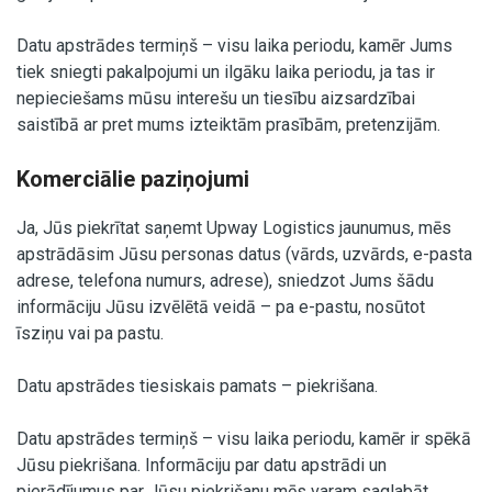
Datu apstrādes termiņš – visu laika periodu, kamēr Jums
tiek sniegti pakalpojumi un ilgāku laika periodu, ja tas ir
nepieciešams mūsu interešu un tiesību aizsardzībai
saistībā ar pret mums izteiktām prasībām, pretenzijām.
Komerciālie paziņojumi
Ja, Jūs piekrītat saņemt Upway Logistics jaunumus, mēs
apstrādāsim Jūsu personas datus (vārds, uzvārds, e-pasta
adrese, telefona numurs, adrese), sniedzot Jums šādu
informāciju Jūsu izvēlētā veidā – pa e-pastu, nosūtot
īsziņu vai pa pastu.
Datu apstrādes tiesiskais pamats – piekrišana.
Datu apstrādes termiņš – visu laika periodu, kamēr ir spēkā
Jūsu piekrišana. Informāciju par datu apstrādi un
pierādījumus par Jūsu piekrišanu mēs varam saglabāt