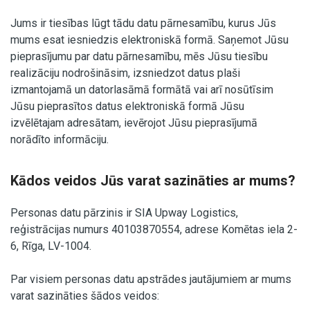
Jums ir tiesības lūgt tādu datu pārnesamību, kurus Jūs
mums esat iesniedzis elektroniskā formā. Saņemot Jūsu
pieprasījumu par datu pārnesamību, mēs Jūsu tiesību
realizāciju nodrošināsim, izsniedzot datus plaši
izmantojamā un datorlasāmā formātā vai arī nosūtīsim
Jūsu pieprasītos datus elektroniskā formā Jūsu
izvēlētajam adresātam, ievērojot Jūsu pieprasījumā
norādīto informāciju.
Kādos veidos Jūs varat sazināties ar mums?
Personas datu pārzinis ir SIA Upway Logistics,
reģistrācijas numurs 40103870554, adrese Komētas iela 2-
6, Rīga, LV-1004.
Par visiem personas datu apstrādes jautājumiem ar mums
varat sazināties šādos veidos: