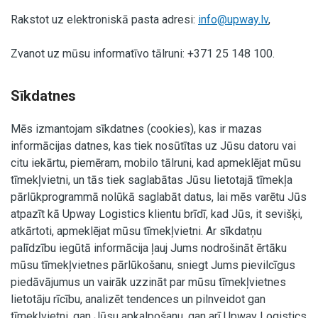
Rakstot uz elektroniskā pasta adresi:
info@upway.lv
,
Zvanot uz mūsu informatīvo tālruni: +371 25 148 100.
Sīkdatnes
Mēs izmantojam sīkdatnes (cookies), kas ir mazas
informācijas datnes, kas tiek nosūtītas uz Jūsu datoru vai
citu iekārtu, piemēram, mobilo tālruni, kad apmeklējat mūsu
tīmekļvietni, un tās tiek saglabātas Jūsu lietotajā tīmekļa
pārlūkprogrammā nolūkā saglabāt datus, lai mēs varētu Jūs
atpazīt kā Upway Logistics klientu brīdī, kad Jūs, it sevišķi,
atkārtoti, apmeklējat mūsu tīmekļvietni. Ar sīkdatņu
palīdzību iegūtā informācija ļauj Jums nodrošināt ērtāku
mūsu tīmekļvietnes pārlūkošanu, sniegt Jums pievilcīgus
piedāvājumus un vairāk uzzināt par mūsu tīmekļvietnes
lietotāju rīcību, analizēt tendences un pilnveidot gan
tīmekļvietni, gan Jūsu apkalpošanu, gan arī Upway Logistics