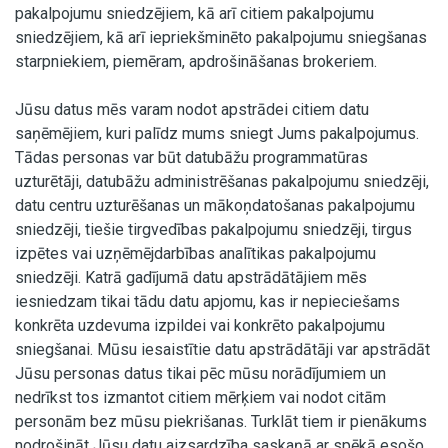
pakalpojumu sniedzējiem, kā arī citiem pakalpojumu
sniedzējiem, kā arī iepriekšminēto pakalpojumu sniegšanas
starpniekiem, piemēram, apdrošināšanas brokeriem.
Jūsu datus mēs varam nodot apstrādei citiem datu
saņēmējiem, kuri palīdz mums sniegt Jums pakalpojumus.
Tādas personas var būt datubāžu programmatūras
uzturētāji, datubāžu administrēšanas pakalpojumu sniedzēji,
datu centru uzturēšanas un mākoņdatošanas pakalpojumu
sniedzēji, tiešie tirgvedības pakalpojumu sniedzēji, tirgus
izpētes vai uzņēmējdarbības analītikas pakalpojumu
sniedzēji. Katrā gadījumā datu apstrādātājiem mēs
iesniedzam tikai tādu datu apjomu, kas ir nepieciešams
konkrēta uzdevuma izpildei vai konkrēto pakalpojumu
sniegšanai. Mūsu iesaistītie datu apstrādātāji var apstrādāt
Jūsu personas datus tikai pēc mūsu norādījumiem un
nedrīkst tos izmantot citiem mērķiem vai nodot citām
personām bez mūsu piekrišanas. Turklāt tiem ir pienākums
nodrošināt Jūsu datu aizsardzība saskaņā ar spēkā esošo