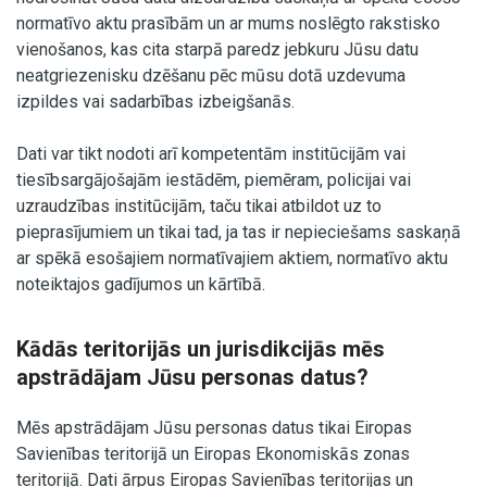
normatīvo aktu prasībām un ar mums noslēgto rakstisko
vienošanos, kas cita starpā paredz jebkuru Jūsu datu
neatgriezenisku dzēšanu pēc mūsu dotā uzdevuma
izpildes vai sadarbības izbeigšanās.
Dati var tikt nodoti arī kompetentām institūcijām vai
tiesībsargājošajām iestādēm, piemēram, policijai vai
uzraudzības institūcijām, taču tikai atbildot uz to
pieprasījumiem un tikai tad, ja tas ir nepieciešams saskaņā
ar spēkā esošajiem normatīvajiem aktiem, normatīvo aktu
noteiktajos gadījumos un kārtībā.
Kādās teritorijās un jurisdikcijās mēs
apstrādājam Jūsu personas datus?
Mēs apstrādājam Jūsu personas datus tikai Eiropas
Savienības teritorijā un Eiropas Ekonomiskās zonas
teritorijā. Dati ārpus Eiropas Savienības teritorijas un