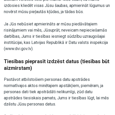
izdosies kliedēt visas Jūsu šaubas, apmierināt lūgumus un
novērst mūsu pieļautās kļūdas, ja tādas būs.
Ja Jūs nebūsiet apmierināts ar mūsu piedāvātajiem
risinājumiem vai mēs, Jūsuprāt, neveicam nepieciešamās
darbības, Jums ir tiesības iesniegt sūdzību uzraugošajai
institūcijai, kas Latvijas Republikā ir Datu valsts inspekcija
(www.dvi.gov.lv).
Tiesības pieprasīt izdzēst datus (tiesības būt
aizmirstam)
Pastāvot atbilstošiem personas datu apstrādes
normatīvajos aktos minētajiem apstākļiem, piemēram, ja
personas dati tiek apstrādāti nelikumīgi, zūd datu
apstrādes tiesiskais pamats, Jums ir tiesības lūgt, lai mēs
dzēstu Jūsu personas datus.