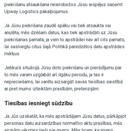
piekrišanu atsaukšana neierobežos Jūsu iespējus saņemt
Upway Logistics pakalpojumus.
Ja Jūsu piekrišana zaudē spēku vai tiek atsaukta vai
anulēta, mēs dzēšam datus, kas tiek apstrādāti uz Jūsu
piekrišanas pamata, ja vien to apstrādei nav arī cits pamats,
lai sasniegtu citus šajā Politikā paredzētos datu apstrādes
mērķus.
Jebkurā situācijā Jūsu doto piekrišanu un pierādījumu par
to mēs varam uzglabāt arī ilgāku periodu, ja tas ir
nepieciešams, lai varētu aizsargāt savas tiesības saistībā
ar pret mums izteiktām prasībām, pretenzijām.
Tiesības iesniegt sūdzību
Ja Jūs uzskatāt, ka mēs apstrādājam Jūsu datus, pārkāpjot
personas datu aizsardzības normatīvo aktu prasības, mēs
aicinām vērsties tieši pie mums. Mēs ticam, ka mums