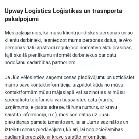
Upway Logistics Loģistikas un trasnporta
pakalpojumi
Mēs paļaujamies, ka mūsu klienti juridiskās personas un šo
klientu darbinieki, iesniedzot mums personas datus, ievēro
personas datu apstrādi regulējošo normatīvo aktu prasības,
tajā skaitā pienākumu informēt darbiniekus par datu
nodošanu sadarbības partneriem.
Ja Jūs vēlēsieties saņemt cenas piedāvājumu un uzticēsiet
mums savu kontaktinformāciju, aizpildot kādu no mūsu
kontaktformām mūsu mājaslapā vai sazinoties ar mūsu
speciālistu telefoniski vai tiešsaistes čatā (vārds,
uzņēmums, e-pasta adrese, tālruņa numurs, ar kravu
saistītā informācija, u.c.), mēs šos datus uz Jūsu
piekrišanas pamata izmantosim, lai ar Jums sazinātos un
izteiktu cenas piedāvājumu, kā arī, lai nepieciešamības
gadījumā precizētu ar kravu saistīto informāciju.