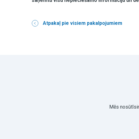
saņemtu visu nepieciešamo informāciju un de
Atpakaļ pie visiem pakalpojumiem
Mēs nosūtīsim