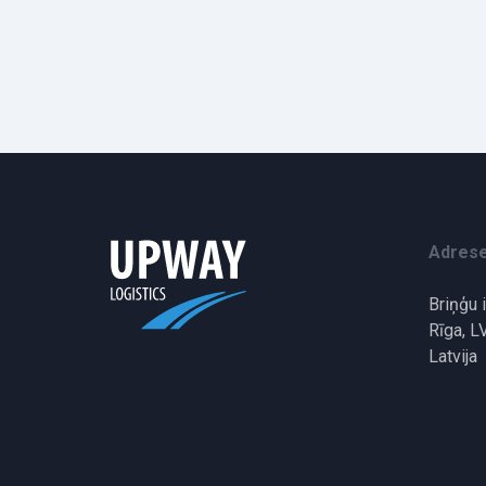
Adres
Briņģu 
Rīga, L
Latvija