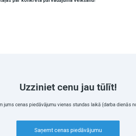
taļas par konkrēta pārvadājuma veikšanu!
Uzziniet cenu jau tūlīt!
 jums cenas piedāvājumu vienas stundas laikā (darba dienās no
Saņemt cenas piedāvājumu