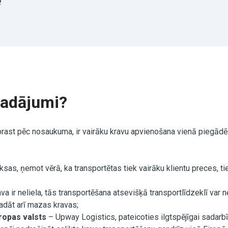
!
rvadājumi?
oprast pēc nosaukuma, ir vairāku kravu apvienošana vienā piegād
as, ņemot vērā, ka transportētas tiek vairāku klientu preces, tiek
ava ir neliela, tās transportēšana atsevišķā transportlīdzeklī var 
adāt arī mazas kravas;
ropas valsts
– Upway Logistics, pateicoties ilgtspējīgai sadarbīb