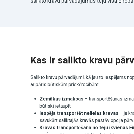
salikto kravu pārvadājumus teju visā Eiropā
Kas ir salikto kravu pā
Salikto kravu pārvadājumi, kā jau to iespējams n
ar pāris būtiskām priekšrocībām:
Zemākas izmaksas
– transportēšanas izmaks
būtiski ietaupīt;
Iespēja transportēt nelielas kravas
– ja kr
savukārt saliktajās kravās pastāv opcija pārv
Kravas transportēšana no teju ikvienas Ei