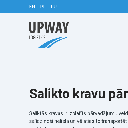
EN
PL
RU
Salikto kravu pā
Saliktās kravas ir izplatīts pārvadājumu veid
salīdzinoši neliela un vēlaties to transport