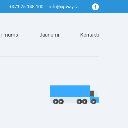
+371 25 148 100
info@upway.lv
ar mums
Jaunumi
Kontakti