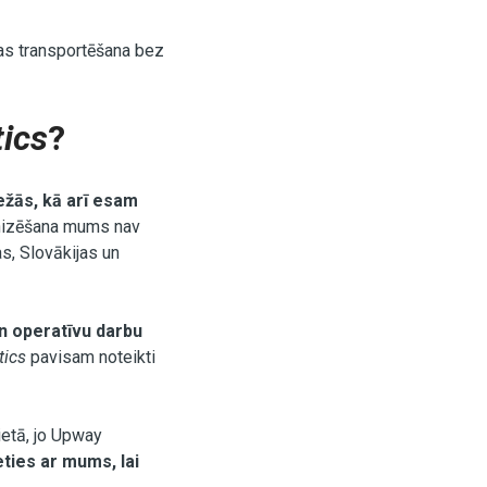
as transportēšana bez
ics
?
žās, kā arī esam
ganizēšana mums nav
s, Slovākijas un
n operatīvu darbu
tics
pavisam noteikti
ietā, jo Upway
eties ar mums, lai