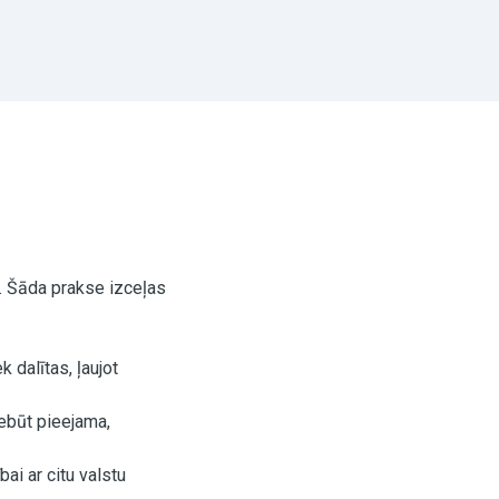
ē. Šāda prakse izceļas
 dalītas, ļaujot
nebūt pieejama,
ai ar citu valstu