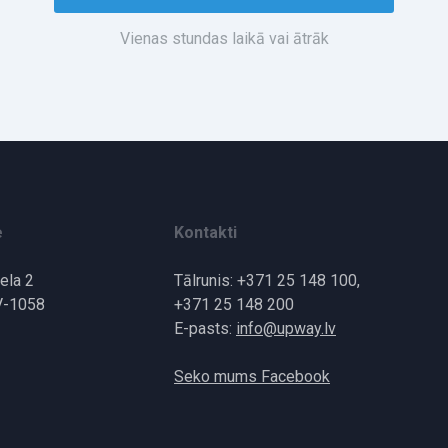
Vienas stundas laikā vai ātrāk
e
Kontakti
iela 2
Tālrunis: +371 25 148 100,
V-1058
+371 25 148 200
E-pasts:
info@upway.lv
Seko mums Facebook