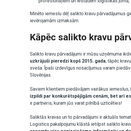
profesionāļiem un iestādēm loģistikas jomā, s
Minēto iemeslu dēļ salikto kravu pārvadājumus g
ievērojamām izmaksām.
Kāpēc salikto kravu pā
Salikto kravu pārvadājumi ir mūsu uzņēmuma ikdi
uzkrājuši pieredzi kopš 2015. gada
, tāpēc krav
sveša. Īpaši izdevīgus nosacījumus varam piedāvāt
Slovēnijas.
Saviem klientiem piedāvājam vairākus iemeslus, 
izpildi par konkurētspējīgām cenām, bet arī es
ir partneris, kuram jūs varat pilnībā uzticēties!
Saliktās kravas un to pārvadājumi ir aktuāls tem
Logistics pakalpojumu klāstā ietilpst salikto kra