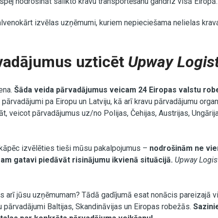
pēj nodrošināt salikto kravu transportēšanu gandrīz visā Eiropā.
alvenokārt izvēlas uzņēmumi, kuriem nepieciešama nelielas krav
rvadājumus uzticēt
Upway Logist
ena.
Šāda veida pārvadājumus veicam 24 Eiropas valstu robe
u pārvadājumi pa Eiropu un Latviju, kā arī kravu pārvadājumu or
, veicot pārvadājumus uz/no Polijas, Čehijas, Austrijas, Ungārija
kāpēc izvēlēties tieši mūsu pakalpojumus –
nodrošinām ne vie
am gatavi piedāvāt risinājumu ikvienā situācijā.
Upway Logis
ats arī jūsu uzņēmumam? Tādā gadījumā esat nonācis pareizajā v
vu pārvadājumi Baltijas, Skandināvijas un Eiropas robežās.
Sazini